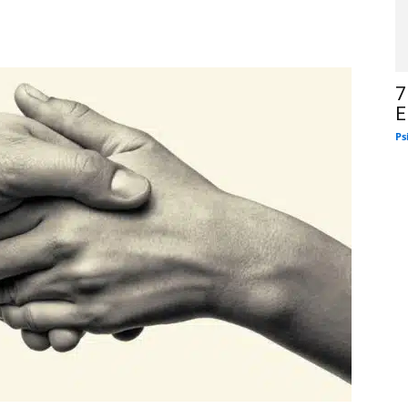
7
E
Ps