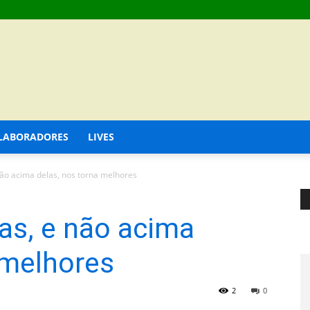
LABORADORES
LIVES
ão acima delas, nos torna melhores
as, e não acima
 melhores
2
0