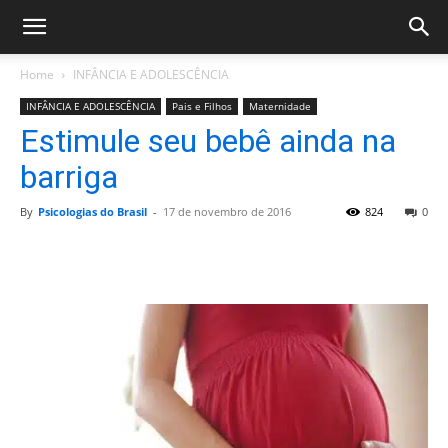
Home
INFÂNCIA E ADOLESCÊNCIA
INFÂNCIA E ADOLESCÊNCIA
Pais e Filhos
Maternidade
Estimule seu bebê ainda na
barriga
By
Psicologias do Brasil
-
17 de novembro de 2016
824
0