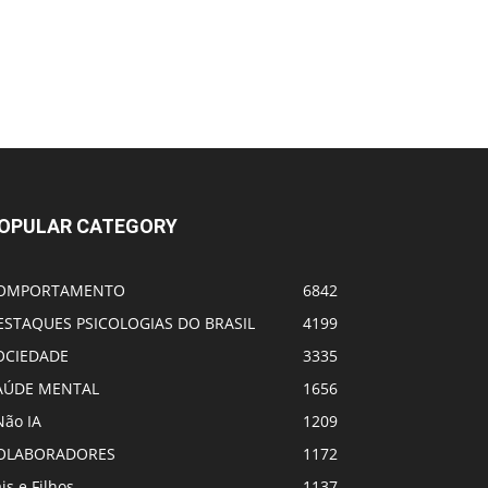
OPULAR CATEGORY
OMPORTAMENTO
6842
ESTAQUES PSICOLOGIAS DO BRASIL
4199
OCIEDADE
3335
AÚDE MENTAL
1656
Não IA
1209
OLABORADORES
1172
is e Filhos
1137