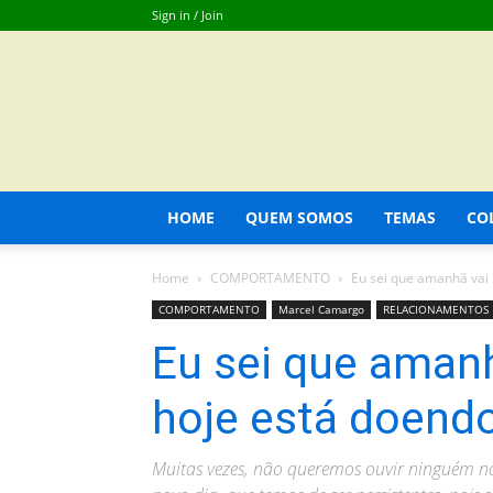
Sign in / Join
HOME
QUEM SOMOS
TEMAS
CO
Home
COMPORTAMENTO
Eu sei que amanhã vai
COMPORTAMENTO
Marcel Camargo
RELACIONAMENTOS
Eu sei que amanh
hoje está doend
Muitas vezes, não queremos ouvir ninguém n