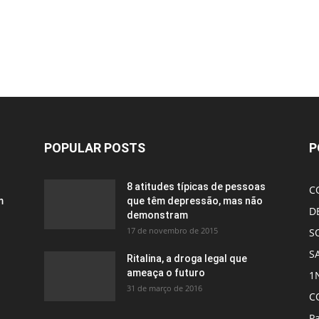
POPULAR POSTS
P
8 atitudes típicas de pessoas
C
m
que têm depressão, mas não
D
demonstram
17 de novembro de 2015
S
S
Ritalina, a droga legal que
ameaça o futuro
1
31 de março de 2016
C
Pa