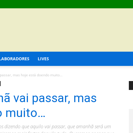
LABORADORES
LIVES
 passar, mas hoje está doendo muito…
ã vai passar, mas
o muito…
os dizendo que aquilo vai passar, que amanhã será um