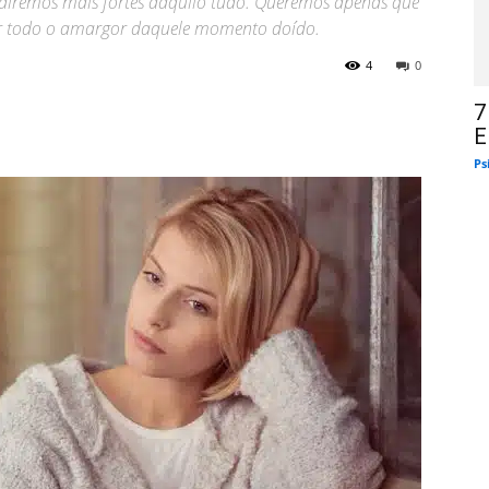
s sairemos mais fortes daquilo tudo. Queremos apenas que
tir todo o amargor daquele momento doído.
4
0
7
E
Ps