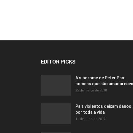
EDITOR PICKS
A síndrome de Peter Pan:
homens que não amadurece
25 de março de 2018
Pais violentos deixam danos
por toda a vida
11 de julho de 2017