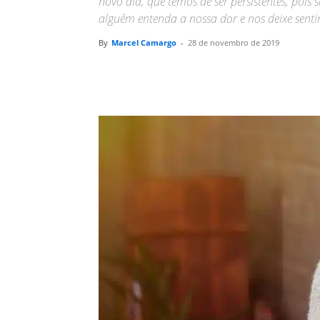
novo dia, que temos de ser persistentes, poi
alguém entenda a nossa dor e nos deixe sen
By
Marcel Camargo
-
28 de novembro de 2019