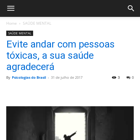
Home
SAÚDE MENTAL
SAÚDE MENTAL
Evite andar com pessoas
tóxicas, a sua saúde
agradecerá
By
Psicologias do Brasil
-
31 de julho de 2017
3
0