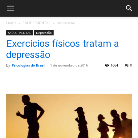
Home
SAÚDE MENTAL
Depressão
SAÚDE MENTAL
Depressão
Exercícios físicos tratam a
depressão
By
Psicologias do Brasil
-
1 de novembro de 2016
1664
0