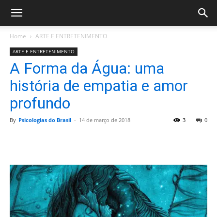
Home
ARTE E ENTRETENIMENTO
ARTE E ENTRETENIMENTO
A Forma da Água: uma
história de empatia e amor
profundo
By
Psicologias do Brasil
-
14 de março de 2018
3
0