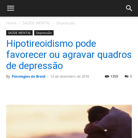
Home
SAÚDE MENTAL
Depressão
SAÚDE MENTAL
Depressão
Hipotireoidismo pode
favorecer ou agravar quadros
de depressão
By
Psicologias do Brasil
-
12 de dezembro de 2016
1359
0