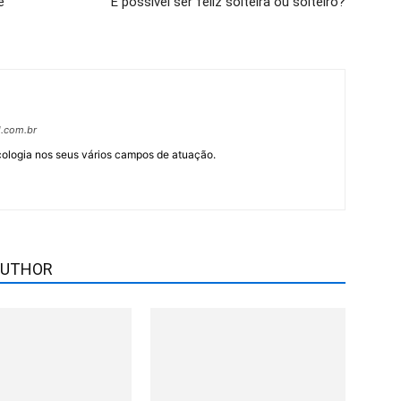
e
É possível ser feliz solteira ou solteiro?
l.com.br
cologia nos seus vários campos de atuação.
AUTHOR