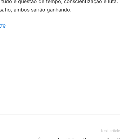
s tudo é questão de tempo, conscientização e luta.
safio, ambos sairão ganhando.
79
Next article