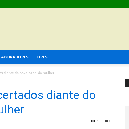
LABORADORES
LIVES
 diante do novo papel da mulher
ertados diante do
ulher
3
0