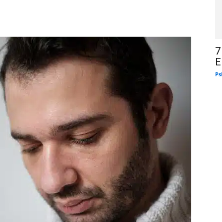
7
E
Ps