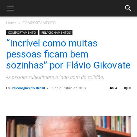
Home
COMPORTAMENTO
COMPORTAMENTO
RELACIONAMENTOS
“Incrível como muitas
pessoas ficam bem
sozinhas” por Flávio Gikovate
As pessoas subestimam o lado bom da solidão.
By
Psicologias do Brasil
-
11 de outubro de 2018
4
0