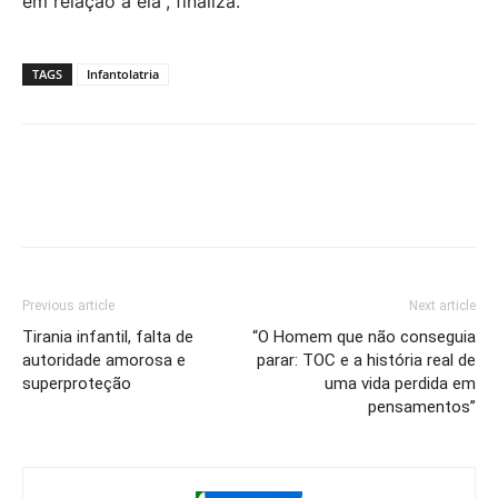
em relação a ela”, finaliza.
TAGS
Infantolatria
Previous article
Next article
Tirania infantil, falta de
“O Homem que não conseguia
autoridade amorosa e
parar: TOC e a história real de
superproteção
uma vida perdida em
pensamentos”