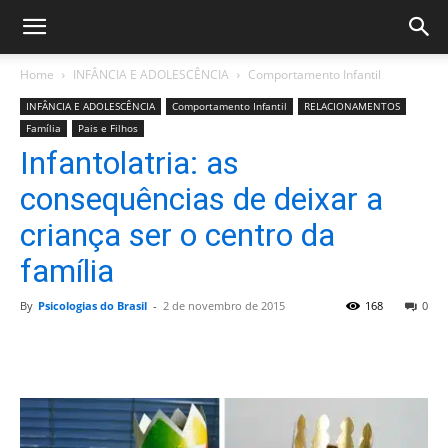
Home
INFÂNCIA E ADOLESCÊNCIA
Comportamento Infantil
INFÂNCIA E ADOLESCÊNCIA
Comportamento Infantil
RELACIONAMENTOS
Família
Pais e Filhos
Infantolatria: as
consequências de deixar a
criança ser o centro da
família
By
Psicologias do Brasil
-
2 de novembro de 2015
168
0