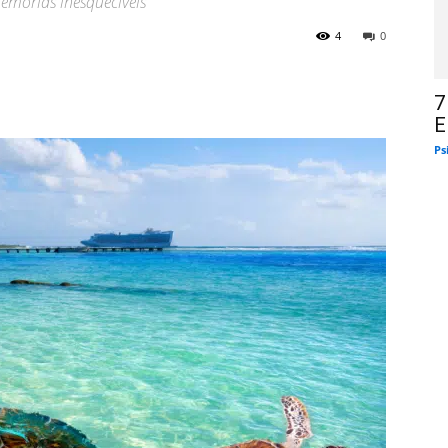
emórias inesquecíveis
4
0
7
E
Ps