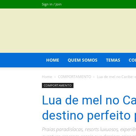
Sign in / Join
HOME
QUEM SOMOS
TEMAS
CO
Home
COMPORTAMENTO
Lua de mel no Caribe: 
COMPORTAMENTO
Lua de mel no Ca
destino perfeito 
Praias paradisíacas, resorts luxuosos, experi