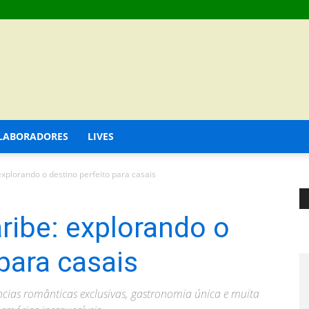
LABORADORES
LIVES
explorando o destino perfeito para casais
ribe: explorando o
para casais
ências românticas exclusivas, gastronomia única e muita