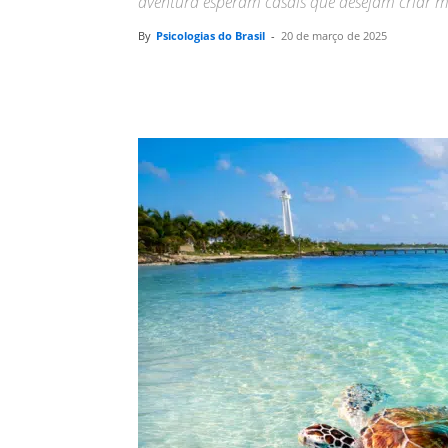
aventura esperam casais que desejam criar m
By
Psicologias do Brasil
-
20 de março de 2025