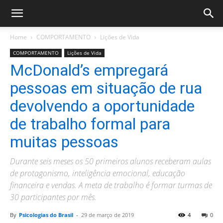
Home
COMPORTAMENTO
Lições de Vida
COMPORTAMENTO
Lições de Vida
McDonald’s empregará
pessoas em situação de rua
devolvendo a oportunidade
de trabalho formal para
muitas pessoas
Durante seis meses os 50 primeiros alunos receberam aulas
de protagonismo, inteligência emocional, educação
financeira e vendas. A meta de trabalho é formar turmas de
30 participantes por mês.
By
Psicologias do Brasil
-
29 de março de 2019
4
0