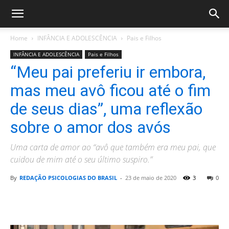
Home
INFÂNCIA E ADOLESCÊNCIA
Pais e Filhos
INFÂNCIA E ADOLESCÊNCIA
Pais e Filhos
“Meu pai preferiu ir embora,
mas meu avô ficou até o fim
de seus dias”, uma reflexão
sobre o amor dos avós
Uma carta de amor ao “avô que também era meu pai, que
cuidou de mim até o seu último suspiro.”
By
REDAÇÃO PSICOLOGIAS DO BRASIL
-
23 de maio de 2020
3
0