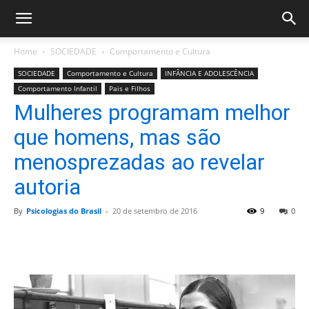
Home
SOCIEDADE
Comportamento e Cultura
SOCIEDADE
Comportamento e Cultura
INFÂNCIA E ADOLESCÊNCIA
Comportamento Infantil
Pais e Filhos
Mulheres programam melhor
que homens, mas são
menosprezadas ao revelar
autoria
By
Psicologias do Brasil
-
20 de setembro de 2016
9
0