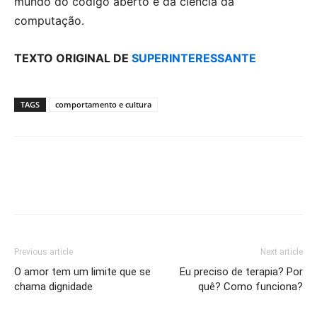
mundo do código aberto e da ciência da
computação.
TEXTO ORIGINAL DE
SUPERINTERESSANTE
TAGS
comportamento e cultura
Previous article
Next article
O amor tem um limite que se
Eu preciso de terapia? Por
chama dignidade
quê? Como funciona?