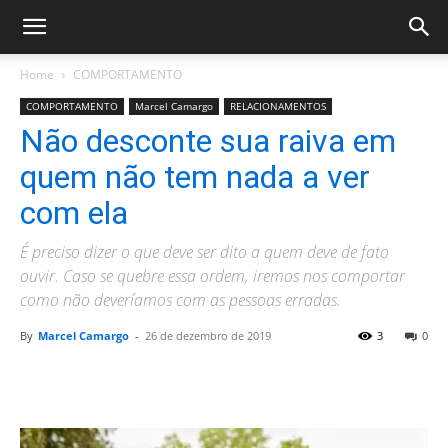
Home
COMPORTAMENTO
COMPORTAMENTO
Marcel Camargo
RELACIONAMENTOS
Não desconte sua raiva em
quem não tem nada a ver
com ela
É preciso dizer o que deve ser dito a quem deve de fato
ouvir. Caso se quebre essa ordem, iremos nos comportar
como não deveríamos com as pessoas erradas.
By
Marcel Camargo
-
26 de dezembro de 2019
3
0