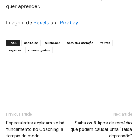
quer aprender.
Imagem de
Pexels
por
Pixabay
TAGS
aceita-se
felicidade
foca sua atenção
fortes
seguras
somos gratos
Previous article
Next article
Especialistas explicam se há
Saiba os 8 tipos de remédio
fundamento no Coaching, a
que podem causar uma “falsa
terapia da moda
depressão”