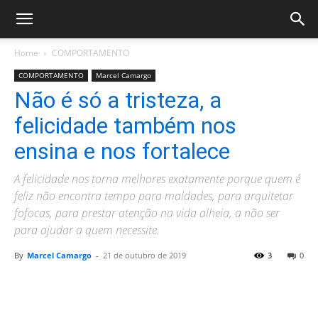
Home
COMPORTAMENTO
COMPORTAMENTO
Marcel Camargo
Não é só a tristeza, a
felicidade também nos
ensina e nos fortalece
A felicidade nos torna melhores exatamente porque quem é
feliz não encontra tempo para maldades, para arquitetar
fofocas, para prestar atenção na vida alheia, a não ser
para ajudar a quem necessite.
By
Marcel Camargo
-
21 de outubro de 2019
3
0