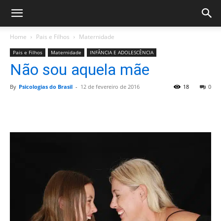
Home
Pais e Filhos
Maternidade
Pais e Filhos
Maternidade
INFÂNCIA E ADOLESCÊNCIA
Não sou aquela mãe
By
Psicologias do Brasil
-
12 de fevereiro de 2016
18
0