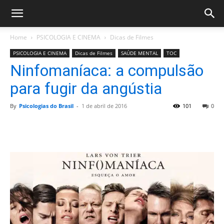
Home
PSICOLOGIA E CINEMA
Dicas de Filmes
PSICOLOGIA E CINEMA
Dicas de Filmes
SAÚDE MENTAL
TOC
Ninfomaníaca: a compulsão
para fugir da angústia
By
Psicologias do Brasil
-
1 de abril de 2016
101
0