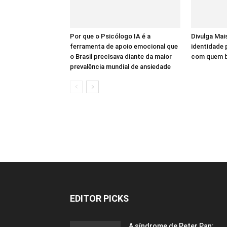
Por que o Psicólogo IA é a
Divulga Mais
ferramenta de apoio emocional que
identidade
o Brasil precisava diante da maior
com quem bu
prevalência mundial de ansiedade
EDITOR PICKS
A síndrome de Peter Pan: