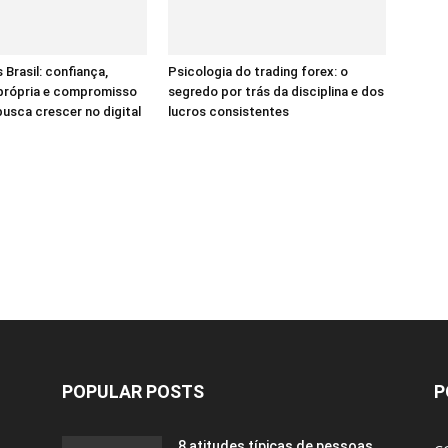
 Brasil: confiança,
Psicologia do trading forex: o
 própria e compromisso
segredo por trás da disciplina e dos
sca crescer no digital
lucros consistentes
POPULAR POSTS
P
8 atitudes típicas de pessoas