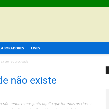
LABORADORES
LIVES
existe reciprocidade
de não existe
 não manteremos junto aquilo que for mais precioso e