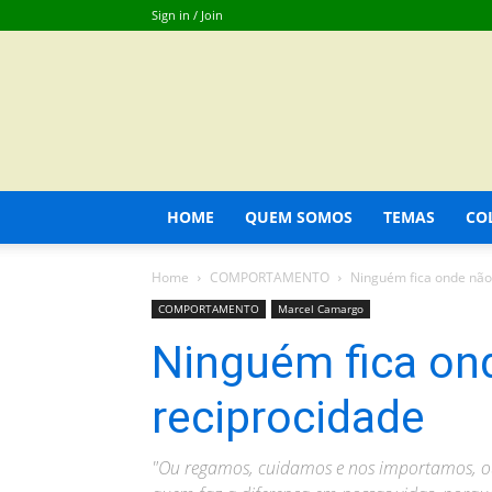
Sign in / Join
HOME
QUEM SOMOS
TEMAS
CO
Home
COMPORTAMENTO
Ninguém fica onde não 
COMPORTAMENTO
Marcel Camargo
Ninguém fica on
reciprocidade
"Ou regamos, cuidamos e nos importamos, ou