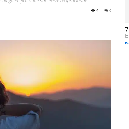
 ninguém fica onde não existe reciprocidade."
4
0
7
E
Ps