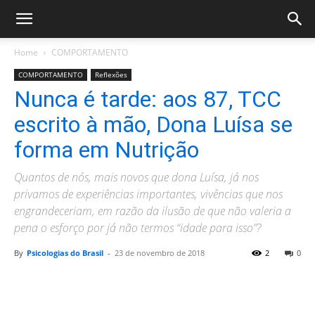
Home
COMPORTAMENTO
COMPORTAMENTO
Reflexões
Nunca é tarde: aos 87, TCC
escrito à mão, Dona Luísa se
forma em Nutrição
Quantos de nós, mais novos que dona Luísa, já nos
privamos de experiências importantes, vivências que nos
engrandeceriam, em razão da ilusão de que não valeria a
pena o esforço por já não termos “idade para isso”?
By
Psicologias do Brasil
-
23 de novembro de 2018
2
0