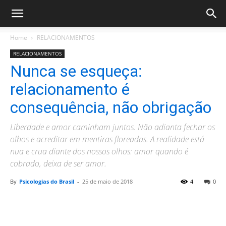
Home
RELACIONAMENTOS
RELACIONAMENTOS
Nunca se esqueça:
relacionamento é
consequência, não obrigação
Liberdade e amor caminham juntos. Não adianta fechar os
olhos e acreditar em mentiras floreadas. A realidade está
nua e crua diante dos nossos olhos: amor quando é
cobrado, deixa de ser amor.
By
Psicologias do Brasil
-
25 de maio de 2018
4
0