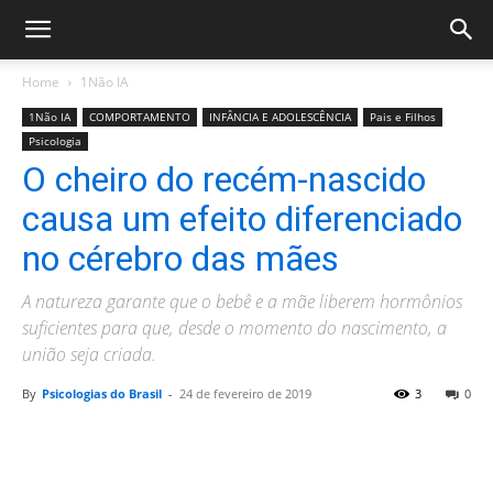
Home
1Não IA
1Não IA
COMPORTAMENTO
INFÂNCIA E ADOLESCÊNCIA
Pais e Filhos
Psicologia
O cheiro do recém-nascido
causa um efeito diferenciado
no cérebro das mães
A natureza garante que o bebê e a mãe liberem hormônios
suficientes para que, desde o momento do nascimento, a
união seja criada.
By
Psicologias do Brasil
-
24 de fevereiro de 2019
3
0