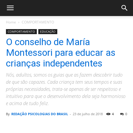
Home
COMPORTAMENTO
COMPORTAMENTO
EDUCAÇÃO
O conselho de María
Montessori para educar as
crianças independentes
Nós, adultos, somos os guias que as fazem descobrir tudo
de que são capazes. Cada criança tem seus tempos e suas
próprias necessidades, trata-se apenas de ser respeitoso e
intuitivo para que o desenvolvimento dela seja harmonioso
e acima de tudo feliz.
By
REDAÇÃO PSICOLOGIAS DO BRASIL
-
23 de julho de 2018
4
0