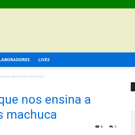
LABORADORES
LIVES
 ignorar quem nos machuca
que nos ensina a
os machuca
6
0