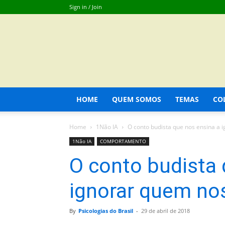
Sign in / Join
HOME
QUEM SOMOS
TEMAS
CO
Home
1Não IA
O conto budista que nos ensina a
1Não IA
COMPORTAMENTO
O conto budista 
ignorar quem n
By
Psicologias do Brasil
-
29 de abril de 2018