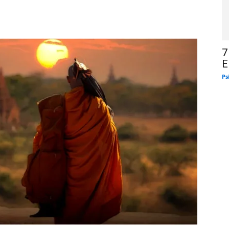
7
E
Ps