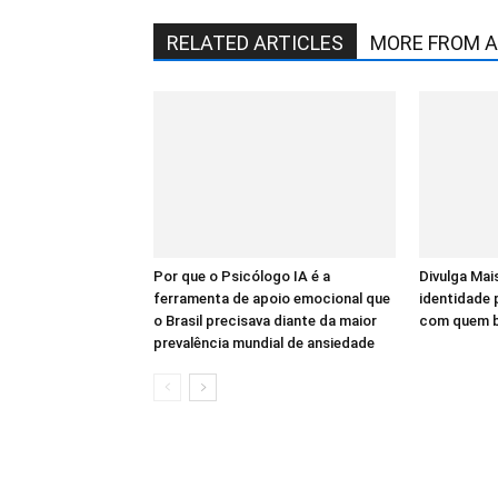
RELATED ARTICLES
MORE FROM 
Por que o Psicólogo IA é a
Divulga Mais
ferramenta de apoio emocional que
identidade
o Brasil precisava diante da maior
com quem bu
prevalência mundial de ansiedade