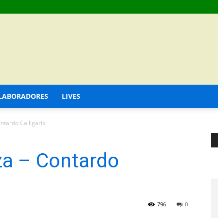
LABORADORES
LIVES
ontardo Calligaris
eza – Contardo
796
0