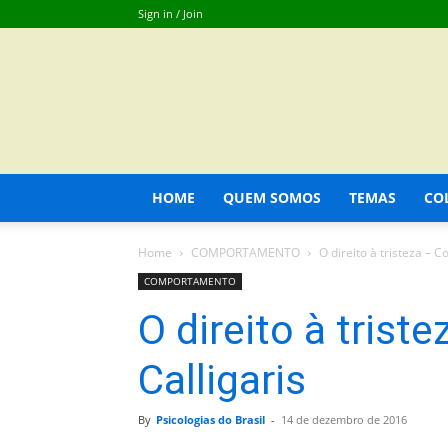
Sign in / Join
HOME
QUEM SOMOS
TEMAS
CO
Home
COMPORTAMENTO
O direito à tristeza – C
COMPORTAMENTO
O direito à trist
Calligaris
By
Psicologias do Brasil
-
14 de dezembro de 2016