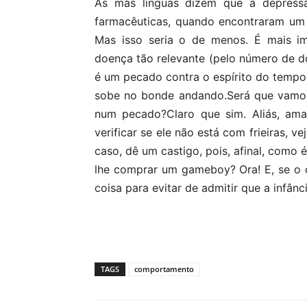
As más línguas dizem que a depressã
farmacêuticas, quando encontraram um 
Mas isso seria o de menos. É mais i
doença tão relevante (pelo número de d
é um pecado contra o espírito do temp
sobe no bonde
andando.Ser
á que vamos
num pecado?Claro que sim. Aliás, ama
verificar se ele não está com frieiras, 
caso, dê um castigo, pois, afinal, como
lhe comprar um gameboy? Ora! E, se o ca
coisa para evitar de admitir que a infân
TAGS
comportamento