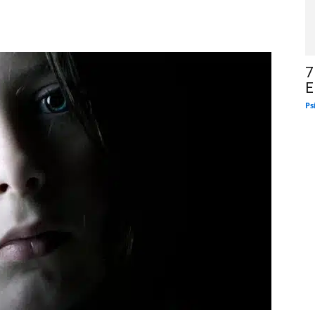
7
E
Ps