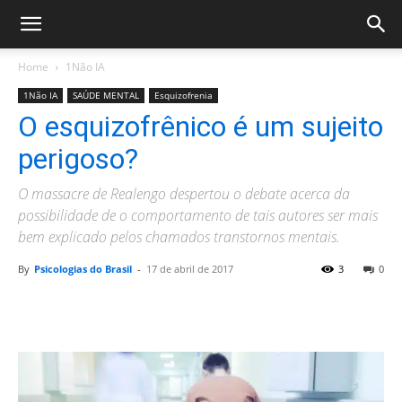
Home
1Não IA
1Não IA
SAÚDE MENTAL
Esquizofrenia
O esquizofrênico é um sujeito
perigoso?
O massacre de Realengo despertou o debate acerca da
possibilidade de o comportamento de tais autores ser mais
bem explicado pelos chamados transtornos mentais.
By
Psicologias do Brasil
-
17 de abril de 2017
3
0