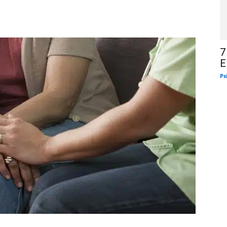
7
E
Ps