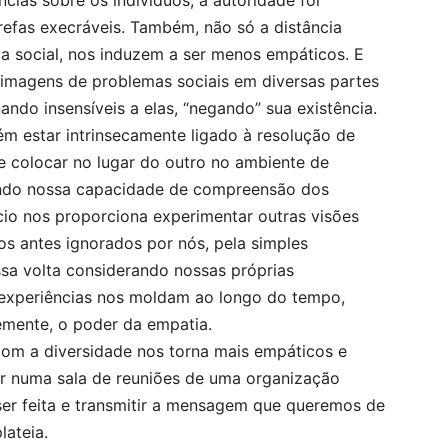
cias sobre os indivíduos, a autoridade foi
refas execráveis. Também, não só a distância
, a social, nos induzem a ser menos empáticos. E
magens de problemas sociais em diversas partes
do insensíveis a elas, “negando” sua existência.
 estar intrinsecamente ligado à resolução de
se colocar no lugar do outro no ambiente de
indo nossa capacidade de compreensão dos
cio nos proporciona experimentar outras visões
os antes ignorados por nós, pela simples
sa volta considerando nossas próprias
 experiências nos moldam ao longo do tempo,
mente, o poder da empatia.
com a diversidade nos torna mais empáticos e
rar numa sala de reuniões de uma organização
ser feita e transmitir a mensagem que queremos de
ateia.