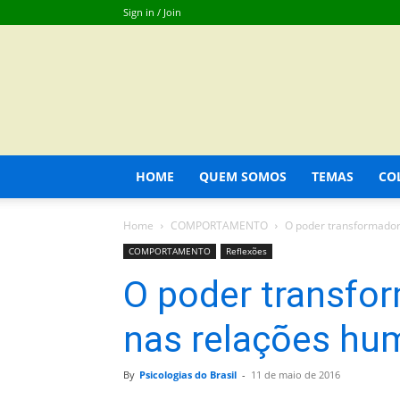
Sign in / Join
HOME
QUEM SOMOS
TEMAS
CO
Home
COMPORTAMENTO
O poder transformador
COMPORTAMENTO
Reflexões
O poder transfo
nas relações hu
By
Psicologias do Brasil
-
11 de maio de 2016