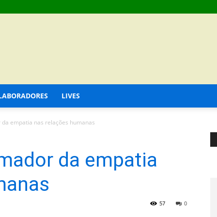
LABORADORES
LIVES
 da empatia nas relações humanas
rmador da empatia
manas
57
0