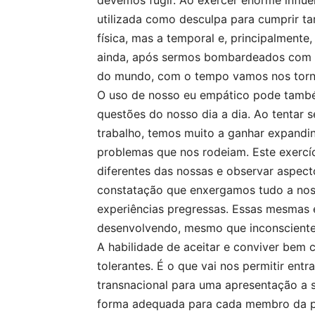
devemos fugir. Ao exercer enorme influên
utilizada como desculpa para cumprir ta
física, mas a temporal e, principalmente
ainda, após sermos bombardeados com i
do mundo, com o tempo vamos nos tornan
O uso de nosso eu empático pode também
questões do nosso dia a dia. Ao tentar 
trabalho, temos muito a ganhar expand
problemas que nos rodeiam. Este exercí
diferentes das nossas e observar aspect
constatação que enxergamos tudo a nos
experiências pregressas. Essas mesmas
desenvolvendo, mesmo que inconsciente
A habilidade de aceitar e conviver bem 
tolerantes. É o que vai nos permitir ent
transnacional para uma apresentação a 
forma adequada para cada membro da pl