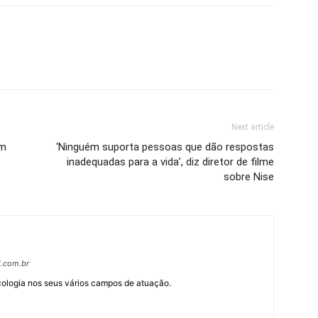
Next article
am
‘Ninguém suporta pessoas que dão respostas
inadequadas para a vida’, diz diretor de filme
sobre Nise
l.com.br
cologia nos seus vários campos de atuação.