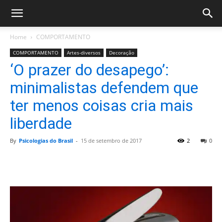
Home
COMPORTAMENTO
COMPORTAMENTO
Artes-diversos
Decoração
‘O prazer do desapego’:
minimalistas defendem que
ter menos coisas cria mais
liberdade
By
Psicologias do Brasil
-
15 de setembro de 2017
2
0