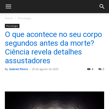
Home
Psicologia
Psicologia
O que acontece no seu corpo
segundos antes da morte?
Ciência revela detalhes
assustadores
By
Gabriel Pietro
-
20 de agosto de 2025
4
0