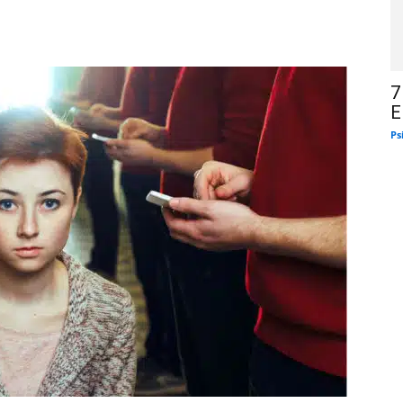
7
E
Ps