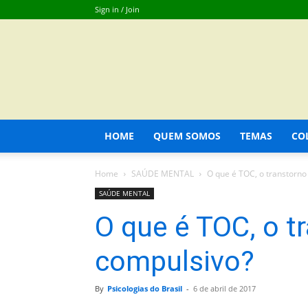
Sign in / Join
HOME
QUEM SOMOS
TEMAS
CO
Home
SAÚDE MENTAL
O que é TOC, o transtorno
SAÚDE MENTAL
O que é TOC, o t
compulsivo?
By
Psicologias do Brasil
-
6 de abril de 2017