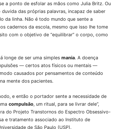
e a ponto de esfolar as mãos como Julia Britz. Ou
duvida das próprias palavras, incapaz de saber
do da linha. Não é todo mundo que sente a
r os cadernos da escola, mesmo que isso lhe tome
ito com o objetivo de “equilibrar” o corpo, como
á longe de ser uma simples
mania
. A doença
mpulsões — certos atos físicos ou mentais —
ncômodo causados por pensamentos de conteúdo
na mente dos pacientes.
odo, e então o portador sente a necessidade de
 uma
compulsão
, um ritual, para se livrar dele”,
tra do Projeto Transtornos do Espectro Obsessivo-
 e tratamento associado ao Instituto de
 Universidade de São Paulo (USP).