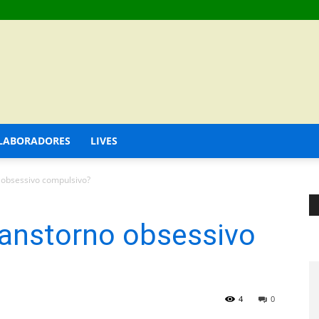
LABORADORES
LIVES
 obsessivo compulsivo?
ranstorno obsessivo
4
0