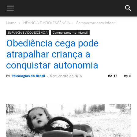
Home
INFÂNCIA E ADOLESCÊNCIA
Comportamento Infantil
INFÂNCIA E ADOLESCÊNCIA
Comportamento Infantil
Obediência cega pode
atrapalhar criança a
conquistar autonomia
By
Psicologias do Brasil
-
8 de janeiro de 2016
17
0