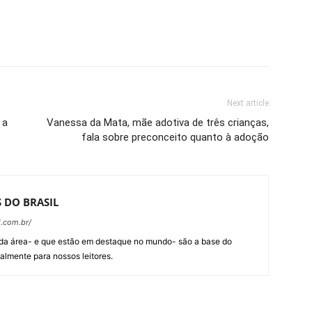
Next article
 a
Vanessa da Mata, mãe adotiva de três crianças,
fala sobre preconceito quanto à adoção
 DO BRASIL
l.com.br/
 da área- e que estão em destaque no mundo- são a base do
lmente para nossos leitores.