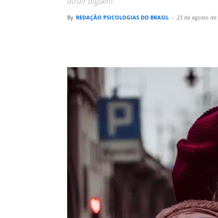
atrair alguém.
By
REDAÇÃO PSICOLOGIAS DO BRASIL
-
23 de agosto de