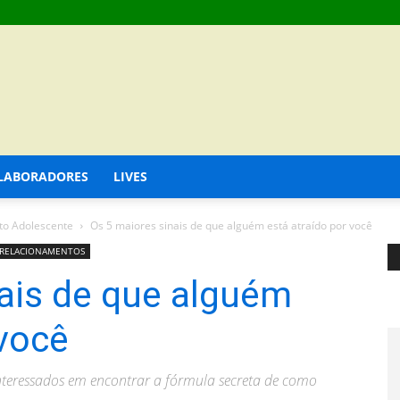
LABORADORES
LIVES
o Adolescente
Os 5 maiores sinais de que alguém está atraído por você
RELACIONAMENTOS
ais de que alguém
 você
nteressados em encontrar a fórmula secreta de como