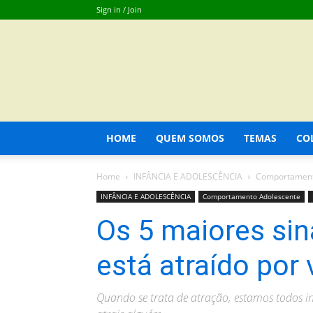
Sign in / Join
HOME
QUEM SOMOS
TEMAS
CO
Home
INFÂNCIA E ADOLESCÊNCIA
Comportament
INFÂNCIA E ADOLESCÊNCIA
Comportamento Adolescente
Os 5 maiores sin
está atraído por
Quando se trata de atração, estamos todos i