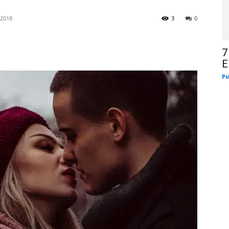
 2018
3
0
7
E
Ps