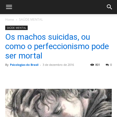
Home
SAÚDE MENTAL
SAÚDE MENTAL
Os machos suicidas, ou
como o perfeccionismo pode
ser mortal
By
Psicologias do Brasil
-
3 de dezembro de 2016
801
0