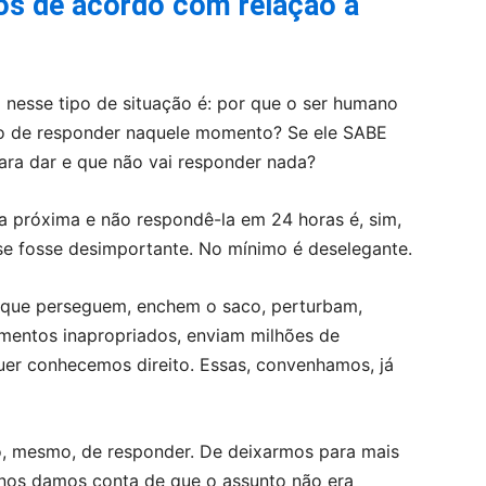
mos de acordo com relação a
nesse tipo de situação é: por que o ser humano
po de responder naquele momento? Se ele SABE
ara dar e que não vai responder nada?
 próxima e não respondê-la em 24 horas é, sim,
o se fosse desimportante. No mínimo é deselegante.
 que perseguem, enchem o saco, perturbam,
mentos inapropriados, enviam milhões de
uer conhecemos direito. Essas, convenhamos, já
, mesmo, de responder. De deixarmos para mais
os damos conta de que o assunto não era