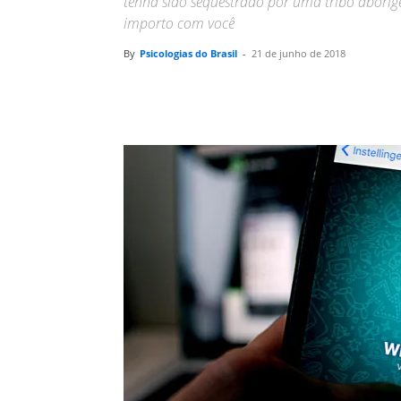
tenha sido sequestrado por uma tribo aboríge
importo com você
By
Psicologias do Brasil
-
21 de junho de 2018