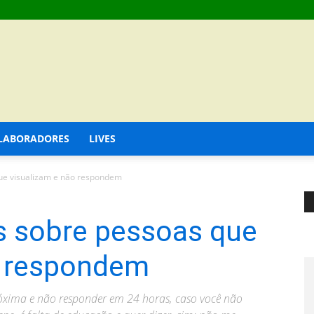
LABORADORES
LIVES
ue visualizam e não respondem
s sobre pessoas que
o respondem
xima e não responder em 24 horas, caso você não