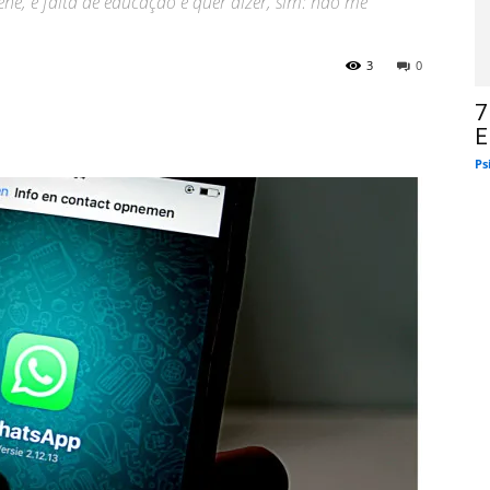
ne, é falta de educação e quer dizer, sim: não me
3
0
7
E
Ps