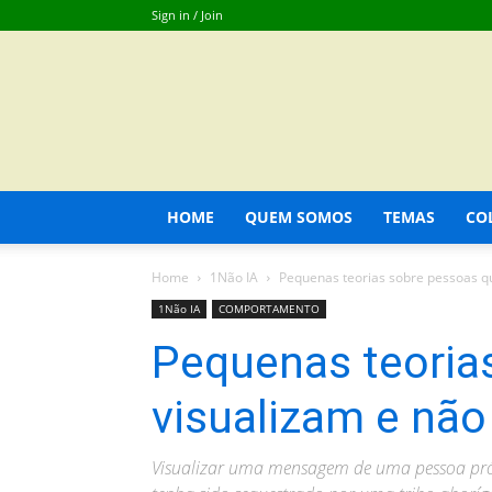
Sign in / Join
HOME
QUEM SOMOS
TEMAS
CO
Home
1Não IA
Pequenas teorias sobre pessoas q
1Não IA
COMPORTAMENTO
Pequenas teoria
visualizam e nã
Visualizar uma mensagem de uma pessoa pró