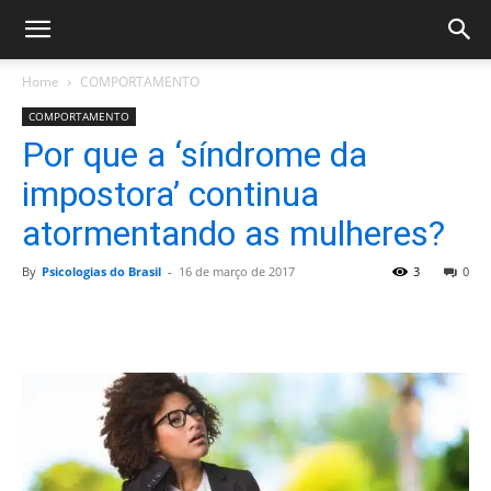
Home
COMPORTAMENTO
COMPORTAMENTO
Por que a ‘síndrome da
impostora’ continua
atormentando as mulheres?
By
Psicologias do Brasil
-
16 de março de 2017
3
0