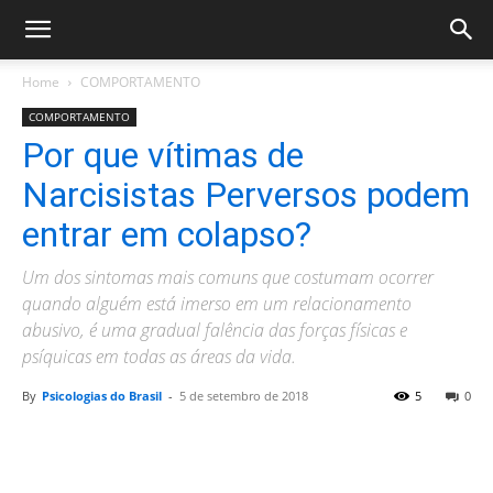
Home
COMPORTAMENTO
COMPORTAMENTO
Por que vítimas de
Narcisistas Perversos podem
entrar em colapso?
Um dos sintomas mais comuns que costumam ocorrer
quando alguém está imerso em um relacionamento
abusivo, é uma gradual falência das forças físicas e
psíquicas em todas as áreas da vida.
By
Psicologias do Brasil
-
5 de setembro de 2018
5
0