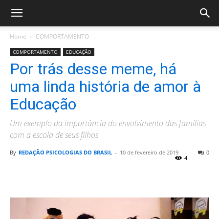
Home
COMPORTAMENTO
COMPORTAMENTO
EDUCAÇÃO
Por trás desse meme, há
uma linda história de amor à
Educação
Um exemplo da importância do envolvimento das famílias
com a escola de seus filhos
By
REDAÇÃO PSICOLOGIAS DO BRASIL
-
10 de fevereiro de 2019
0
4