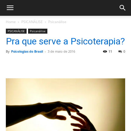
Home
PSICANÁLISE
Psicanálise
PSICANÁLISE
Psicanálise
Pra que serve a Psicoterapia?
By
Psicologias do Brasil
-
3 de maio de 2016
11
0