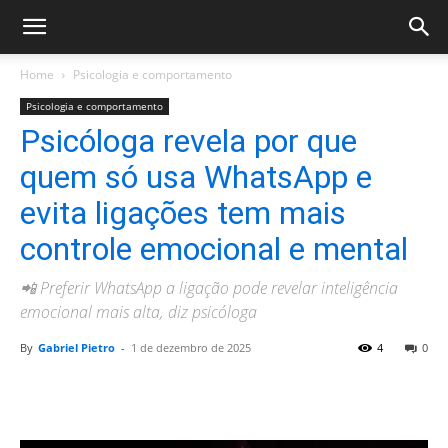
Home
Psicologia e comportamento
Psicologia e comportamento
Psicóloga revela por que
quem só usa WhatsApp e
evita ligações tem mais
controle emocional e mental
📲 Preferir WhatsApp a ligação pode revelar inteligência
emocional mais alta, diz psicóloga
By
Gabriel Pietro
-
1 de dezembro de 2025
4
0