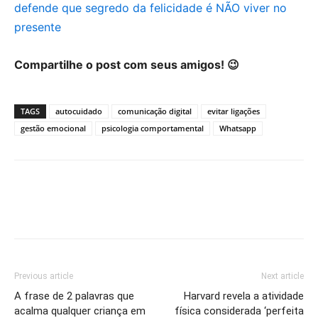
defende que segredo da felicidade é NÃO viver no
presente
Compartilhe o post com seus amigos! 😉
TAGS
autocuidado
comunicação digital
evitar ligações
gestão emocional
psicologia comportamental
Whatsapp
Previous article
Next article
A frase de 2 palavras que
Harvard revela a atividade
acalma qualquer criança em
física considerada ‘perfeita