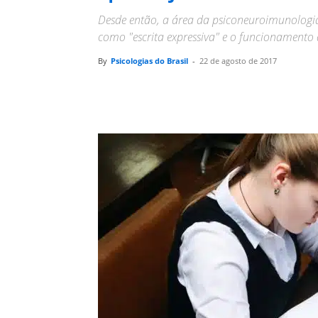
Desde então, a área da psiconeuroimunologia
como "escrita expressiva" e o funcionamento
By
Psicologias do Brasil
-
22 de agosto de 2017