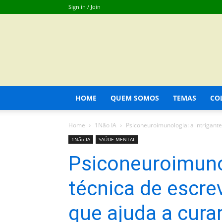
Sign in / Join
HOME
QUEM SOMOS
TEMAS
CO
Home
1Não IA
Psiconeuroimunologia: a intrigante
1Não IA
SAÚDE MENTAL
Psiconeuroimunol
técnica de escre
que ajuda a cura