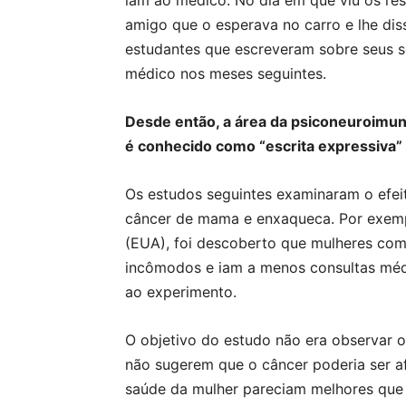
iam ao médico. No dia em que viu os res
amigo que o esperava no carro e lhe dis
estudantes que escreveram sobre seus 
médico nos meses seguintes.
Desde então, a área da psiconeuroimuno
é conhecido como “escrita expressiva”
Os estudos seguintes examinaram o efeit
câncer de mama e enxaqueca. Por exem
(EUA), foi descoberto que mulheres co
incômodos e iam a menos consultas méd
ao experimento.
O objetivo do estudo não era observar o
não sugerem que o câncer poderia ser a
saúde da mulher pareciam melhores que