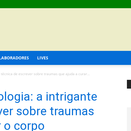
LABORADORES
LIVES
 técnica de escrever sobre traumas que ajuda a curar...
ogia: a intrigante
ver sobre traumas
r o corpo