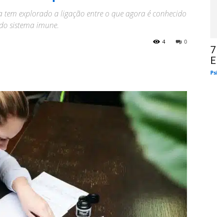
 tem explorado a ligação entre o que agora é conhecido
 do sistema imune.
4
0
7
E
Ps