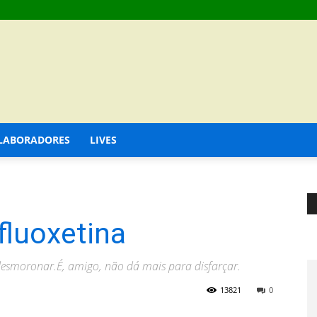
LABORADORES
LIVES
fluoxetina
 desmoronar.É, amigo, não dá mais para disfarçar.
13821
0