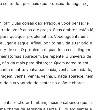
 sente dor, por mais que o desejo de negar seja
, ok”. Duas coisas dão errado, e você pensa: “é,
errado, você acha até graça. Seus ombros estão lá,
para qualquer problemática. Você aguenta uma
 lugar e segue. Afinal, bonito na vida é ter brio e
Cury de ser. O problema é quando sua cartilagem
 hematomas aparecem. De repente, o universo de
, não dá mais para disfarçar. Quem acredita em
 canta mantra: venha paciência, venha serenidade,
oragem, venha, venha, venha. E nada aparece, nem
 da sua vontade de sentar no chão e chorar
ro sentar e chorar também, mesmo sabendo que às
me chama de segunda a sexta. Eu quero sentar e