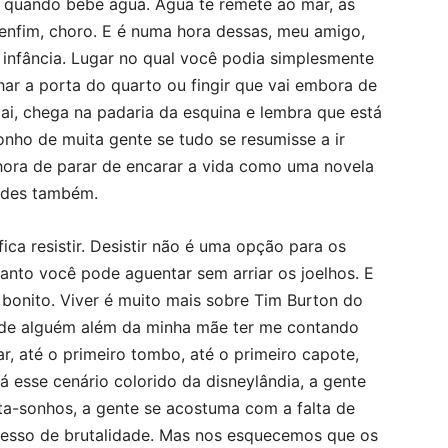
 quando bebe água. Água te remete ao mar, às
, enfim, choro. E é numa hora dessas, meu amigo,
 infância. Lugar no qual você podia simplesmente
ar a porta do quarto ou fingir que vai embora de
vai, chega na padaria da esquina e lembra que está
sonho de muita gente se tudo se resumisse a ir
hora de parar de encarar a vida como uma novela
dades também.
fica resistir. Desistir não é uma opção para os
uanto você pode aguentar sem arriar os joelhos. E
 bonito. Viver é muito mais sobre Tim Burton do
de alguém além da minha mãe ter me contando
ar, até o primeiro tombo, até o primeiro capote,
lá esse cenário colorido da disneylândia, a gente
rta-sonhos, a gente se acostuma com a falta de
xcesso de brutalidade. Mas nos esquecemos que os