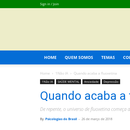
Sign in / Join
HOME
QUEM SOMOS
TEMAS
CO
Home
1Não IA
Quando acaba a fluoxetina
1Não IA
SAÚDE MENTAL
Ansiedade
Depressão
Quando acaba a 
De repente, o universo de fluoxetina começa
By
Psicologias do Brasil
-
26 de março de 2018