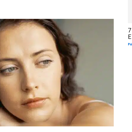
7
E
Ps