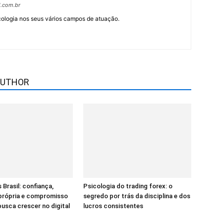
l.com.br
cologia nos seus vários campos de atuação.
AUTHOR
 Brasil: confiança,
Psicologia do trading forex: o
 própria e compromisso
segredo por trás da disciplina e dos
sca crescer no digital
lucros consistentes