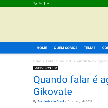
Sign in / Join
HOME
QUEM SOMOS
TEMAS
CO
Home
COMPORTAMENTO
Quando falar é agredir-
COMPORTAMENTO
Quando falar é ag
Gikovate
By
Psicologias do Brasil
-
5 de março de 2018