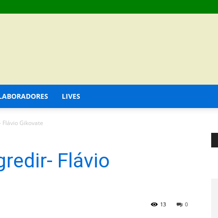
LABORADORES
LIVES
 Flávio Gikovate
redir- Flávio
13
0