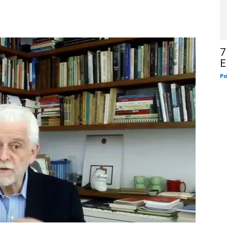
7
E
Ps