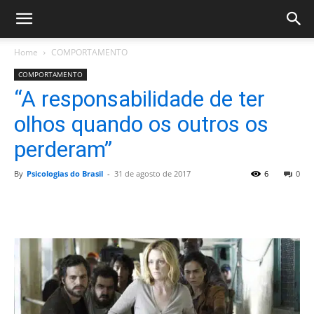
Home
COMPORTAMENTO
COMPORTAMENTO
“A responsabilidade de ter
olhos quando os outros os
perderam”
By
Psicologias do Brasil
-
31 de agosto de 2017
6
0