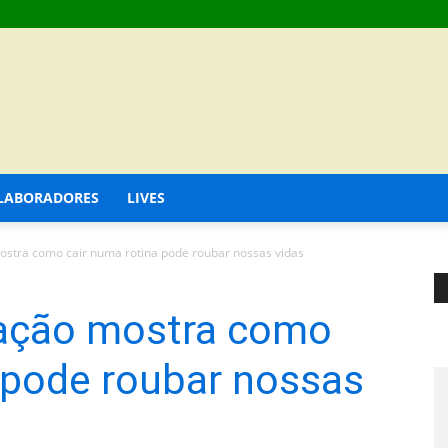
LABORADORES
LIVES
ostra como cair numa rotina pode roubar nossas vidas
mação mostra como
 pode roubar nossas