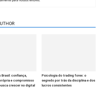
lmente para nossos leitores.
AUTHOR
 Brasil: confiança,
Psicologia do trading forex: o
 própria e compromisso
segredo por trás da disciplina e dos
sca crescer no digital
lucros consistentes