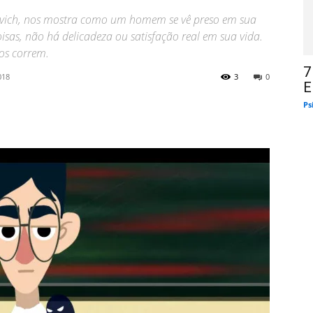
hovich, nos mostra como um homem se vê preso em sua
oisas, não há delicadeza ou satisfação real em sua vida.
nos correm.
7
018
3
0
E
Ps