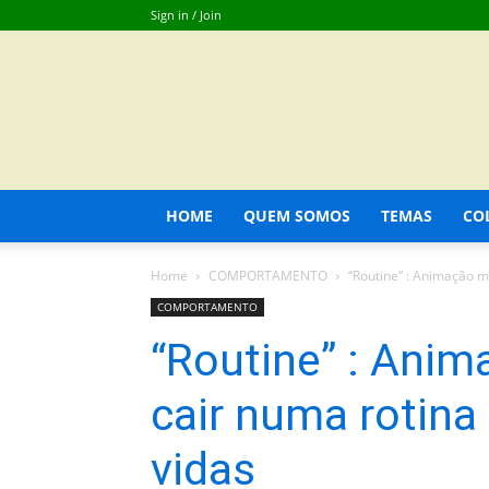
Sign in / Join
HOME
QUEM SOMOS
TEMAS
CO
Home
COMPORTAMENTO
“Routine” : Animação m
COMPORTAMENTO
“Routine” : Ani
cair numa rotina
vidas