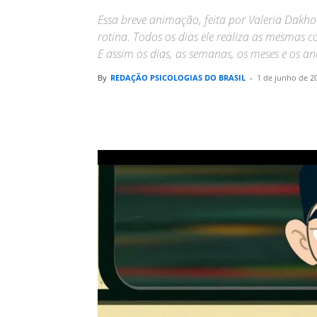
Essa breve animação, feita por Valeria Dak
rotina. Todos os dias ele realiza as mesmas c
E assim os dias, as semanas, os meses e os a
By
REDAÇÃO PSICOLOGIAS DO BRASIL
-
1 de junho de 2