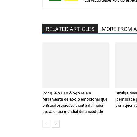
conteúdo desenvolvido especia
RELATED ARTICLES
MORE FROM 
Por que o Psicólogo IA é a
Divulga Mais
ferramenta de apoio emocional que
identidade
o Brasil precisava diante da maior
com quem bu
prevalência mundial de ansiedade