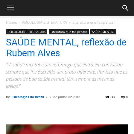
Home
PSICOLOGIA E LITERATURA
Literatura que faz pensar
PSICOLOGIA E LITERATURA
Literatura que faz pensar
SAÚDE MENTAL
SAÚDE MENTAL, reflexão de
Rubem Alves
" A saúde mental é um estômago que entra em convulsão
sempre que lhe é servido um prato diferente. Por isso que as
pessoas de boa saúde mental têm sempre as mesmas
ideias."
By
Psicologias do Brasil
-
30 de junho de 2018
33
0