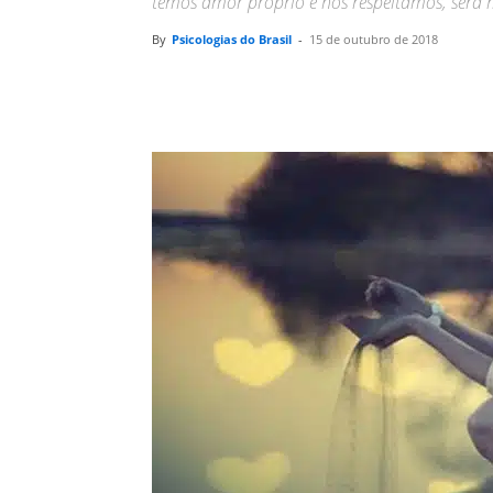
temos amor próprio e nos respeitamos, será m
By
Psicologias do Brasil
-
15 de outubro de 2018