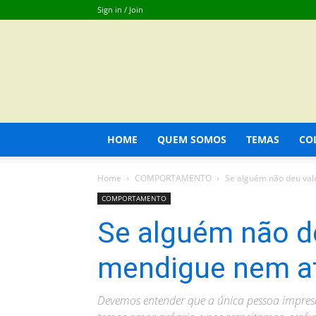
Sign in / Join
HOME
QUEM SOMOS
TEMAS
CO
Home
COMPORTAMENTO
Se alguém não deu val
COMPORTAMENTO
Se alguém não de
mendigue nem a
Devemos entender que a única pessoa impresc