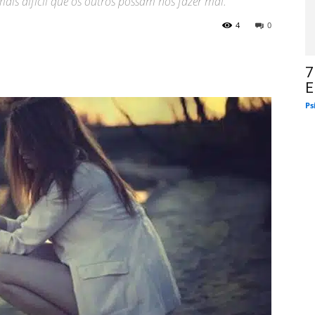
ais difícil que os outros possam nos fazer mal.
4
0
7
E
Ps