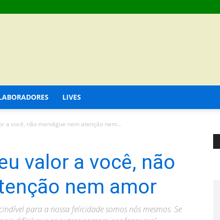
LABORADORES
LIVES
or a você, não mendigue nem atenção nem...
u valor a você, não
tenção nem amor
indível para a nossa felicidade somos nós mesmos. Se