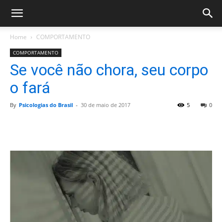
Home
COMPORTAMENTO
COMPORTAMENTO
Se você não chora, seu corpo
o fará
By
Psicologias do Brasil
-
30 de maio de 2017
5
0