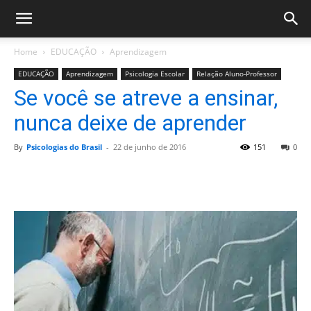
Home
EDUCAÇÃO
Aprendizagem
EDUCAÇÃO
Aprendizagem
Psicologia Escolar
Relação Aluno-Professor
Se você se atreve a ensinar,
nunca deixe de aprender
By
Psicologias do Brasil
-
22 de junho de 2016
151
0