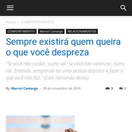
Home
COMPORTAMENTO
COMPORTAMENTO
Marcel Camargo
RELACIONAMENTOS
Sempre existirá quem queira
o que você despreza
"Se você não cuidar, outro vai. Se você não valorizar, outro
vai. Entenda, sempre vai ter uma pessoa disposta a fazer o
que você não faz." (Caio Fernando Abreu)
By
Marcel Camargo
-
29 de novembro de 2019
3
0