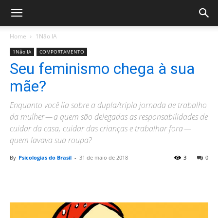
Home
1Não IA
1Não IA
COMPORTAMENTO
Seu feminismo chega à sua
mãe?
Enquanto você lia sobre a dupla/tripla jornada de trabalho
da mulher — a quem são delegadas as responsabilidades de
cuidar da casa, cuidar das crianças e trabalhar fora —
quem lavava sua roupa?
By
Psicologias do Brasil
-
31 de maio de 2018
3
0